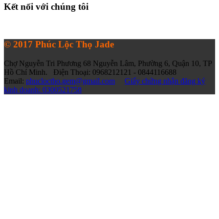
Kết nối với chúng tôi
© 2017 Phúc Lộc Thọ Jade
Chợ Nguyễn Tri Phương 68 Nguyễn Lâm, Phường 6, Quận 10, TP
Hồ Chí Minh. Điện Thoại: 0968212121 - 0844116688
Email:
phucloctho.gem@gmail.com
Giấy chứng nhận đăng ký
kinh doanh: 0300521758