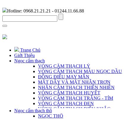
Hotline: 0968.21.21.21 - 01244.11.66.88
Trang Chủ
Giới Thiệu
Ngọc cẩm thạch
VÒNG CẨM THẠCH LÝ
VÒNG CẨM THẠCH MÀU NGỌC DẦU
ĐỒNG ĐIẾU MAY MẮN
MẶT DÂY VÀ MẶT NHẪN TRƠN
NHÃN CẨM THẠCH THIÊN NHIÊN
VÒNG CẨM THẠCH HUYẾT
VÒNG CẨM THẠCH TRẮNG - TÍM
VÒNG CẨM THẠCH ĐEN
VÒNG CẨM THẠCH ĐIÊU KHẮC
Ngọc cẩm thạch thô
VÒNG CẨM THẠCH DÀNH CHO NAM
NGỌC THÔ
CHUỖI CẨM THẠCH THIÊN NHIÊN
MẶT DÂY ĐIÊU KHẮC THỦ CÔNG
TRANG SỨC BẠC