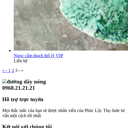
Ngọc cẩm thạch thô lý VIP
Liên hệ
«
‹
1
2
3
›
»
đường dây nóng
0968.21.21.21
Hỗ trợ trực tuyến
Mọi thắc mắc của bạn sẽ được nhân viên của Phúc Lộc Thọ Jade tư
vấn một cách tốt nhất
Kết nối với chúng tôi