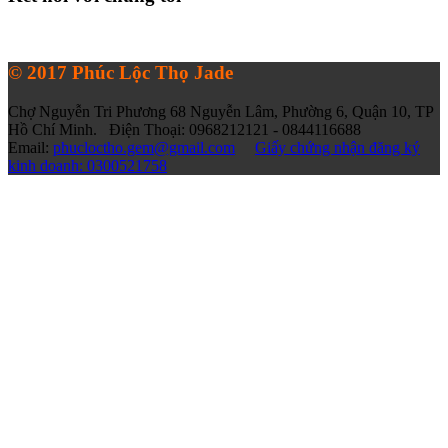
© 2017 Phúc Lộc Thọ Jade
Chợ Nguyễn Tri Phương 68 Nguyễn Lâm, Phường 6, Quận 10, TP
Hồ Chí Minh. Điện Thoại: 0968212121 - 0844116688
Email:
phucloctho.gem@gmail.com
Giấy chứng nhận đăng ký
kinh doanh: 0300521758