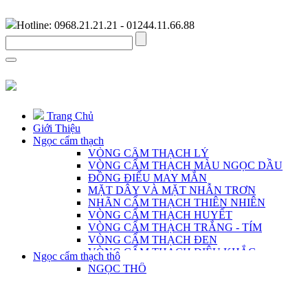
Hotline: 0968.21.21.21 - 01244.11.66.88
Trang Chủ
Giới Thiệu
Ngọc cẩm thạch
VÒNG CẨM THẠCH LÝ
VÒNG CẨM THẠCH MÀU NGỌC DẦU
ĐỒNG ĐIẾU MAY MẮN
MẶT DÂY VÀ MẶT NHẪN TRƠN
NHÃN CẨM THẠCH THIÊN NHIÊN
VÒNG CẨM THẠCH HUYẾT
VÒNG CẨM THẠCH TRẮNG - TÍM
VÒNG CẨM THẠCH ĐEN
VÒNG CẨM THẠCH ĐIÊU KHẮC
Ngọc cẩm thạch thô
VÒNG CẨM THẠCH DÀNH CHO NAM
NGỌC THÔ
CHUỖI CẨM THẠCH THIÊN NHIÊN
MẶT DÂY ĐIÊU KHẮC THỦ CÔNG
TRANG SỨC BẠC