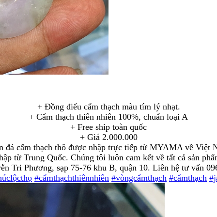
+ Đồng điếu cẩm thạch màu tím lý nhạt.
+ Cẩm thạch thiên nhiên 100%, chuẩn loại A
+ Free ship toàn quốc
+ Giá 2.000.000
ồn đá cẩm thạch thô được nhập trực tiếp từ MYAMA về Việt 
ập từ Trung Quốc. Chúng tôi luôn cam kết về tất cả sản phẩ
ễn Tri Phương, sạp 75-76 khu B, quận 10. Liên hệ tư vấn 0
húclộcthọ
#cẩmthạchthiênnhiên
#vòngcẩmthạch
#cẩmthạch
#j