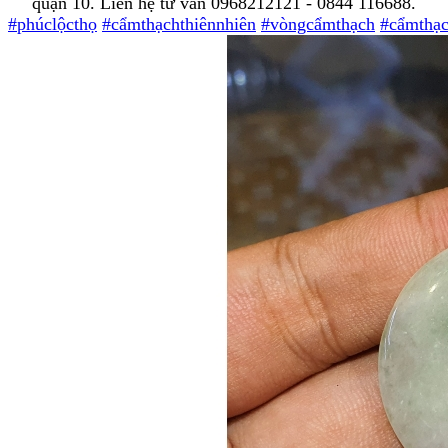
quận 10. Liên hệ tư vấn 0968212121 - 0844 116688.
#phúclộcthọ
#cẩmthạchthiênnhiên
#vòngcẩmthạch
#cẩmthạ