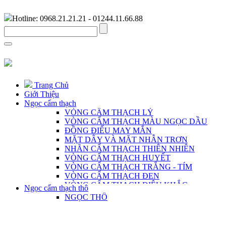
Hotline: 0968.21.21.21 - 01244.11.66.88
Trang Chủ
Giới Thiệu
Ngọc cẩm thạch
VÒNG CẨM THẠCH LÝ
VÒNG CẨM THẠCH MÀU NGỌC DẦU
ĐỒNG ĐIẾU MAY MẮN
MẶT DÂY VÀ MẶT NHẪN TRƠN
NHÃN CẨM THẠCH THIÊN NHIÊN
VÒNG CẨM THẠCH HUYẾT
VÒNG CẨM THẠCH TRẮNG - TÍM
VÒNG CẨM THẠCH ĐEN
VÒNG CẨM THẠCH ĐIÊU KHẮC
Ngọc cẩm thạch thô
VÒNG CẨM THẠCH DÀNH CHO NAM
NGỌC THÔ
CHUỖI CẨM THẠCH THIÊN NHIÊN
MẶT DÂY ĐIÊU KHẮC THỦ CÔNG
TRANG SỨC BẠC