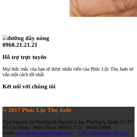
đường dây nóng
0968.21.21.21
Hỗ trợ trực tuyến
Mọi thắc mắc của bạn sẽ được nhân viên của Phúc Lộc Thọ Jade tư
vấn một cách tốt nhất
Kết nối với chúng tôi
© 2017 Phúc Lộc Thọ Jade
Chợ Nguyễn Tri Phương 68 Nguyễn Lâm, Phường 6, Quận 10, TP
Hồ Chí Minh. Điện Thoại: 0968212121 - 0844116688
Email:
phucloctho.gem@gmail.com
Giấy chứng nhận đăng ký