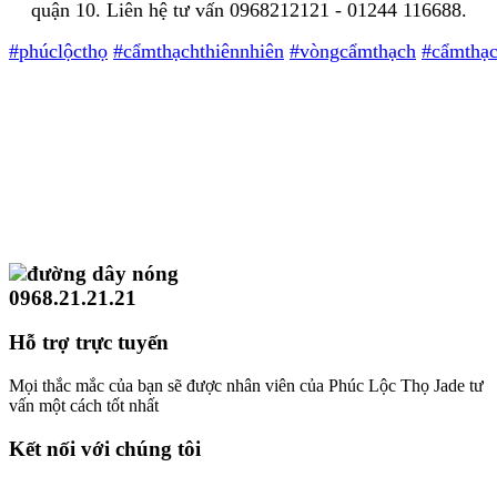
quận 10. Liên hệ tư vấn 0968212121 - 01244 116688.
#
phúclộcthọ
#
cẩmthạchthiênnhiên
#
vòngcẩmthạch
#
cẩmthạ
đường dây nóng
0968.21.21.21
Hỗ trợ trực tuyến
Mọi thắc mắc của bạn sẽ được nhân viên của Phúc Lộc Thọ Jade tư
vấn một cách tốt nhất
Kết nối với chúng tôi