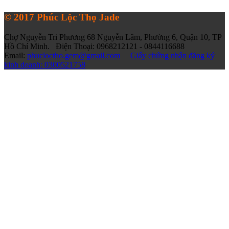
© 2017 Phúc Lộc Thọ Jade
Chợ Nguyễn Tri Phương 68 Nguyễn Lâm, Phường 6, Quận 10, TP
Hồ Chí Minh. Điện Thoại: 0968212121 - 0844116688
Email:
phucloctho.gem@gmail.com
Giấy chứng nhận đăng ký
kinh doanh: 0300521758