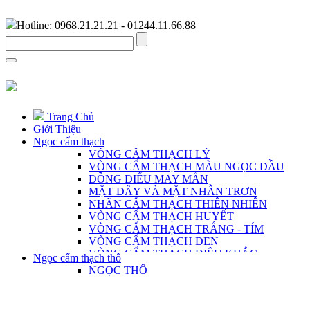
Hotline: 0968.21.21.21 - 01244.11.66.88
Trang Chủ
Giới Thiệu
Ngọc cẩm thạch
VÒNG CẨM THẠCH LÝ
VÒNG CẨM THẠCH MÀU NGỌC DẦU
ĐỒNG ĐIẾU MAY MẮN
MẶT DÂY VÀ MẶT NHẪN TRƠN
NHÃN CẨM THẠCH THIÊN NHIÊN
VÒNG CẨM THẠCH HUYẾT
VÒNG CẨM THẠCH TRẮNG - TÍM
VÒNG CẨM THẠCH ĐEN
VÒNG CẨM THẠCH ĐIÊU KHẮC
Ngọc cẩm thạch thô
VÒNG CẨM THẠCH DÀNH CHO NAM
NGỌC THÔ
CHUỖI CẨM THẠCH THIÊN NHIÊN
MẶT DÂY ĐIÊU KHẮC THỦ CÔNG
TRANG SỨC BẠC