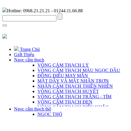
Hotline: 0968.21.21.21 - 01244.11.66.88
Trang Chủ
Giới Thiệu
Ngọc cẩm thạch
VÒNG CẨM THẠCH LÝ
VÒNG CẨM THẠCH MÀU NGỌC DẦU
ĐỒNG ĐIẾU MAY MẮN
MẶT DÂY VÀ MẶT NHẪN TRƠN
NHÃN CẨM THẠCH THIÊN NHIÊN
VÒNG CẨM THẠCH HUYẾT
VÒNG CẨM THẠCH TRẮNG - TÍM
VÒNG CẨM THẠCH ĐEN
VÒNG CẨM THẠCH ĐIÊU KHẮC
Ngọc cẩm thạch thô
VÒNG CẨM THẠCH DÀNH CHO NAM
NGỌC THÔ
CHUỖI CẨM THẠCH THIÊN NHIÊN
MẶT DÂY ĐIÊU KHẮC THỦ CÔNG
TRANG SỨC BẠC