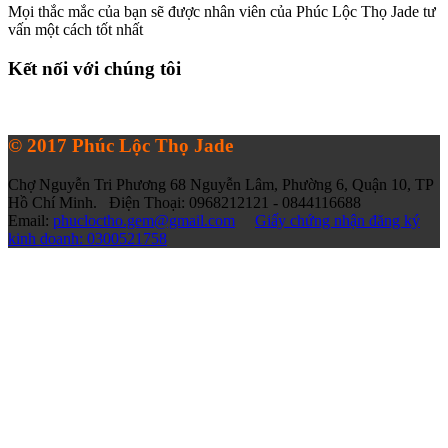
Mọi thắc mắc của bạn sẽ được nhân viên của Phúc Lộc Thọ Jade tư
vấn một cách tốt nhất
Kết nối với chúng tôi
© 2017 Phúc Lộc Thọ Jade
Chợ Nguyễn Tri Phương 68 Nguyễn Lâm, Phường 6, Quận 10, TP
Hồ Chí Minh. Điện Thoại: 0968212121 - 0844116688
Email:
phucloctho.gem@gmail.com
Giấy chứng nhận đăng ký
kinh doanh: 0300521758