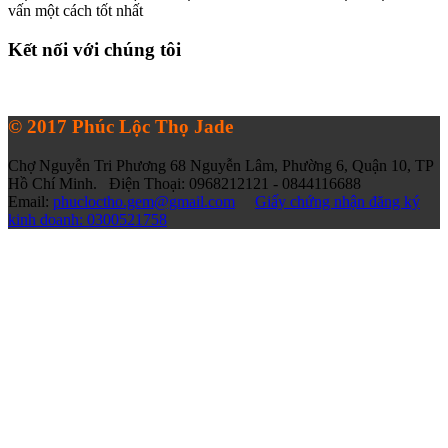
vấn một cách tốt nhất
Kết nối với chúng tôi
© 2017 Phúc Lộc Thọ Jade
Chợ Nguyễn Tri Phương 68 Nguyễn Lâm, Phường 6, Quận 10, TP
Hồ Chí Minh. Điện Thoại: 0968212121 - 0844116688
Email:
phucloctho.gem@gmail.com
Giấy chứng nhận đăng ký
kinh doanh: 0300521758