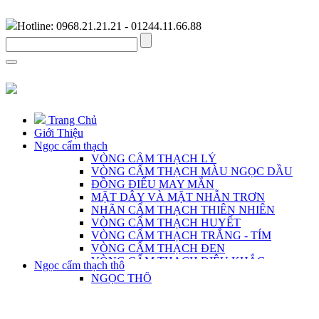
Hotline: 0968.21.21.21 - 01244.11.66.88
Trang Chủ
Giới Thiệu
Ngọc cẩm thạch
VÒNG CẨM THẠCH LÝ
VÒNG CẨM THẠCH MÀU NGỌC DẦU
ĐỒNG ĐIẾU MAY MẮN
MẶT DÂY VÀ MẶT NHẪN TRƠN
NHÃN CẨM THẠCH THIÊN NHIÊN
VÒNG CẨM THẠCH HUYẾT
VÒNG CẨM THẠCH TRẮNG - TÍM
VÒNG CẨM THẠCH ĐEN
VÒNG CẨM THẠCH ĐIÊU KHẮC
Ngọc cẩm thạch thô
VÒNG CẨM THẠCH DÀNH CHO NAM
NGỌC THÔ
CHUỖI CẨM THẠCH THIÊN NHIÊN
MẶT DÂY ĐIÊU KHẮC THỦ CÔNG
TRANG SỨC BẠC