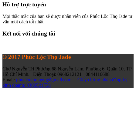
Hỗ trợ trực tuyến
Mọi thắc mắc của bạn sẽ được nhân viên của Phúc Lộc Thọ Jade tư
vấn một cách tốt nhất
Kết nối với chúng tôi
© 2017 Phúc Lộc Thọ Jade
Chợ Nguyễn Tri Phương 68 Nguyễn Lâm, Phường 6, Quận 10, TP
Hồ Chí Minh. Điện Thoại: 0968212121 - 0844116688
Email:
phucloctho.gem@gmail.com
Giấy chứng nhận đăng ký
kinh doanh: 0300521758