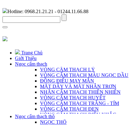
Hotline: 0968.21.21.21 - 01244.11.66.88
Trang Chủ
Giới Thiệu
Ngọc cẩm thạch
VÒNG CẨM THẠCH LÝ
VÒNG CẨM THẠCH MÀU NGỌC DẦU
ĐỒNG ĐIẾU MAY MẮN
MẶT DÂY VÀ MẶT NHẪN TRƠN
NHÃN CẨM THẠCH THIÊN NHIÊN
VÒNG CẨM THẠCH HUYẾT
VÒNG CẨM THẠCH TRẮNG - TÍM
VÒNG CẨM THẠCH ĐEN
VÒNG CẨM THẠCH ĐIÊU KHẮC
Ngọc cẩm thạch thô
VÒNG CẨM THẠCH DÀNH CHO NAM
NGỌC THÔ
CHUỖI CẨM THẠCH THIÊN NHIÊN
MẶT DÂY ĐIÊU KHẮC THỦ CÔNG
TRANG SỨC BẠC